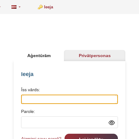
Ieeja
Aģentūrām
Privātpersonas
Ieeja
Īss vārds:
Parole:
Aizmirsi savu paroli?